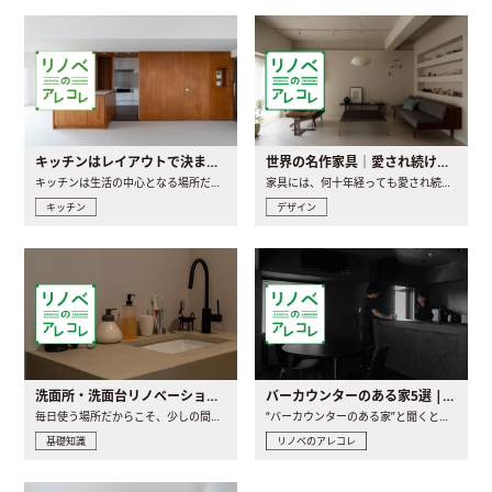
キッチンはレイアウトで決まる。後悔しないための考え方と選び方
世界の名作家具｜愛され続ける理由と一生モノとの出会い方
キッチンは生活の中心となる場所だからこそ、家の中のどこに置..
家具には、何十年経っても愛され続ける「名作」と呼ばれるもの..
キッチン
デザイン
洗面所・洗面台リノベーションの事例と間取りアイデア
バーカウンターのある家5選 | 日常に馴染む“距離の近い”キッチンとは
毎日使う場所だからこそ、少しの間取りの工夫や素材の選び方で..
“バーカウンターのある家”と聞くと、少し特別な、大人のための..
基礎知識
リノベのアレコレ