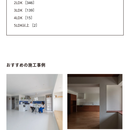
2LDK
［346］
3LDK
［139］
4LDK
［15］
5LDK以上
［2］
おすすめの施工事例