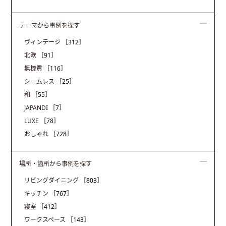
テーマから事例を探す
ヴィンテージ
［312］
北欧
［91］
無機質
［116］
シームレス
［25］
和
［55］
JAPANDI
［7］
LUXE
［78］
おしゃれ
［728］
場所・箇所から事例を探す
リビングダイニング
［803］
キッチン
［767］
寝室
［412］
ワークスペース
［143］