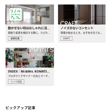
動かせない柱はおしゃれに活用！柱を魅せるリノベーション(リノベ)4選
ノイズのないコンセント
間取り変更を検討する際に、たびたび皆さんの頭を悩ませる動か..
現場が始まるとき、まず向き合うものの一つがコンセントです..
基礎知識
CRAFT
INDEX｜Mr.&Mrs. KOMATSU renovation diary
プロダクトデザイナーの夫とマーチャンダイザーの妻が、夫婦で..
リノベ日記
ピックアップ記事