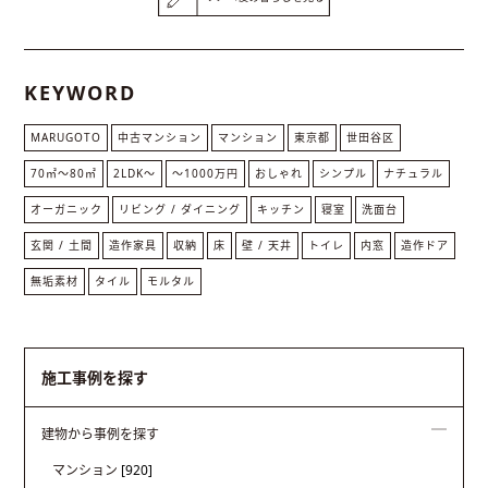
KEYWORD
MARUGOTO
中古マンション
マンション
東京都
世田谷区
70㎡〜80㎡
2LDK〜
〜1000万円
おしゃれ
シンプル
ナチュラル
オーガニック
リビング / ダイニング
キッチン
寝室
洗面台
玄関 / 土間
造作家具
収納
床
壁 / 天井
トイレ
内窓
造作ドア
無垢素材
タイル
モルタル
施工事例を探す
建物から事例を探す
マンション
[920]