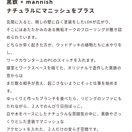
黒鉄 × mannish
ナチュラルにマニッシュをプラス
玄関に入ると、現しの壁に白く塗装をしたLDKが広がり、
そこにはあたたかみのある無垢オークのフローリングが敷き詰
められています。
どちらか早く起きた方が、ウッドデッキの植物たちに水やりを
し、
ワークカウンター上のPCのスイッチを入れます。
寝室とワークスペースを隔てた、オリジナルで造作した黒鉄の
窓からは
まだ眠る相手が見え、起こさないようにそっと仕事を始めま
す。
ゆっくりと作ったブランチを食べたら、リビングのソファにも
たれながら、２人でのんびり日向ぼっこ。
白や木をベースにしたナチュラルな雰囲気の中に、黒鉄やざっ
くりとした塗装でマニッシュな
アクセントを入れた、２人だけの安らぎ空間です。