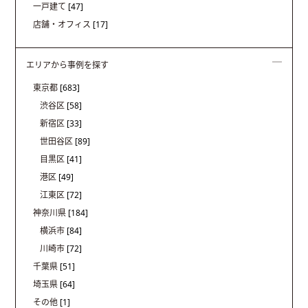
一戸建て
[47]
店舗・オフィス
[17]
エリアから事例を探す
東京都
[683]
渋谷区
[58]
新宿区
[33]
世田谷区
[89]
目黒区
[41]
港区
[49]
江東区
[72]
神奈川県
[184]
横浜市
[84]
川崎市
[72]
千葉県
[51]
埼玉県
[64]
その他
[1]