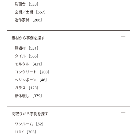
洗面台
［533］
玄関／土間
［557］
造作家具
［266］
素材から事例を探す
無垢材
［531］
タイル
［566］
モルタル
［431］
コンクリート
［203］
ヘリンボーン
［46］
ガラス
［123］
躯体現し
［379］
間取りから事例を探す
ワンルーム
［52］
1LDK
［303］