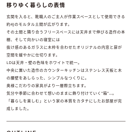
移りゆく暮らしの表情
玄関を入ると、靴職人のご主人が作業スペースとして使用できる
約4Jのモルタル土間が広がります。
その土間と隣り合うフリースペースには天井まで伸びる造作の本
棚、そして向かいの寝室には
抜け感のあるガラスに木枠を合わせたオリジナルの内窓と扉が
空間を緩やかに仕切ります。
LDは天井・壁の色味をホワイトで統一。
中央に置いた造作のカウンターキッチンはステンレス天板と木
の腰壁をあしらった、シンプルなつくりに。
奥様こだわりの家具がより一層際立ちます。
気分や季節に合わせて想いのままに飾り付けていく”箱”…。
「暮らしを楽しむ」という家の本質をカタチにしたお部屋が完
成しました。