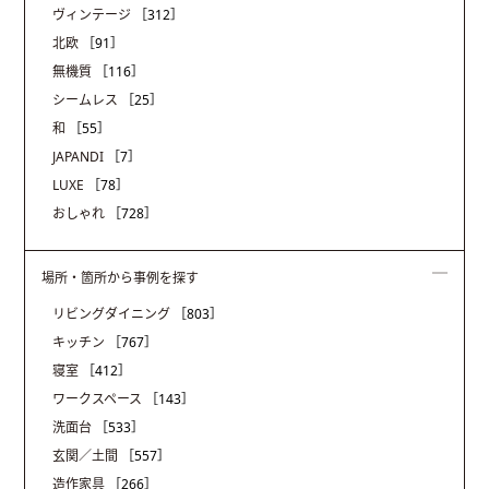
ヴィンテージ
［312］
北欧
［91］
無機質
［116］
シームレス
［25］
和
［55］
JAPANDI
［7］
LUXE
［78］
おしゃれ
［728］
場所・箇所から事例を探す
リビングダイニング
［803］
キッチン
［767］
寝室
［412］
ワークスペース
［143］
洗面台
［533］
玄関／土間
［557］
造作家具
［266］