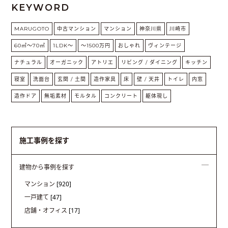
KEYWORD
MARUGOTO
中古マンション
マンション
神奈川県
川崎市
60㎡〜70㎡
1LDK〜
～1500万円
おしゃれ
ヴィンテージ
ナチュラル
オーガニック
アトリエ
リビング / ダイニング
キッチン
寝室
洗面台
玄関 / 土間
造作家具
床
壁 / 天井
トイレ
内窓
造作ドア
無垢素材
モルタル
コンクリート
躯体現し
施工事例を探す
建物から事例を探す
マンション
[920]
一戸建て
[47]
店舗・オフィス
[17]