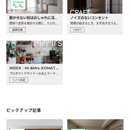
動かせない柱はおしゃれに活用！柱を魅せるリノベーション(リノベ)4選
ノイズのないコンセント
間取り変更を検討する際に、たびたび皆さんの頭を悩ませる動か..
現場が始まるとき、まず向き合うものの一つがコンセントです..
基礎知識
CRAFT
INDEX｜Mr.&Mrs. KOMATSU renovation diary
プロダクトデザイナーの夫とマーチャンダイザーの妻が、夫婦で..
リノベ日記
ピックアップ記事