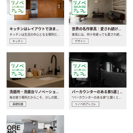
キッチンはレイアウトで決まる。後悔しないための考え方と選び方
世界の名作家具｜愛され続ける理由と一生モノとの出会い方
キッチンは生活の中心となる場所だからこそ、家の中のどこに置..
家具には、何十年経っても愛され続ける「名作」と呼ばれるもの..
キッチン
デザイン
洗面所・洗面台リノベーションの事例と間取りアイデア
バーカウンターのある家5選 | 日常に馴染む“距離の近い”キッチンとは
毎日使う場所だからこそ、少しの間取りの工夫や素材の選び方で..
“バーカウンターのある家”と聞くと、少し特別な、大人のための..
基礎知識
リノベのアレコレ