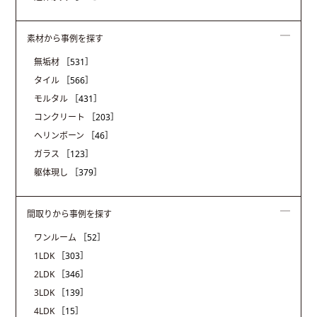
素材から事例を探す
無垢材
［531］
タイル
［566］
モルタル
［431］
コンクリート
［203］
ヘリンボーン
［46］
ガラス
［123］
躯体現し
［379］
間取りから事例を探す
ワンルーム
［52］
1LDK
［303］
2LDK
［346］
3LDK
［139］
4LDK
［15］