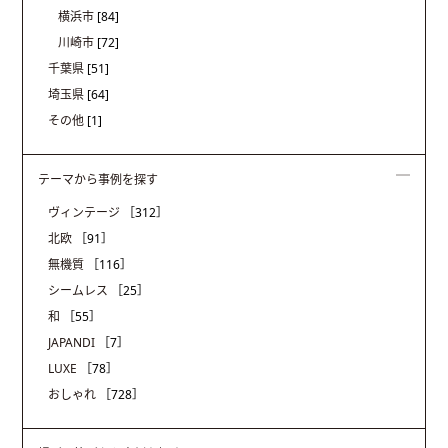
横浜市
[84]
川崎市
[72]
千葉県
[51]
埼玉県
[64]
その他
[1]
テーマから事例を探す
ヴィンテージ
［312］
北欧
［91］
無機質
［116］
シームレス
［25］
和
［55］
JAPANDI
［7］
LUXE
［78］
おしゃれ
［728］