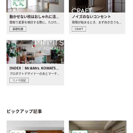
動かせない柱はおしゃれに活用！柱を魅せるリノベーション(リノベ)4選
ノイズのないコンセント
間取り変更を検討する際に、たびたび皆さんの頭を悩ませる動か..
現場が始まるとき、まず向き合うものの一つがコンセントです..
基礎知識
CRAFT
INDEX｜Mr.&Mrs. KOMATSU renovation diary
プロダクトデザイナーの夫とマーチャンダイザーの妻が、夫婦で..
リノベ日記
ピックアップ記事