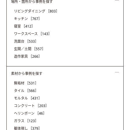
場所・箇所から事例を探す
リビングダイニング
［803］
キッチン
［767］
寝室
［412］
ワークスペース
［143］
洗面台
［533］
玄関／土間
［557］
造作家具
［266］
素材から事例を探す
無垢材
［531］
タイル
［566］
モルタル
［431］
コンクリート
［203］
ヘリンボーン
［46］
ガラス
［123］
躯体現し
［379］