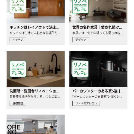
キッチンはレイアウトで決まる。後悔しないための考え方と選び方
世界の名作家具｜愛され続ける理由と一生モノとの出会い方
キッチンは生活の中心となる場所だからこそ、家の中のどこに置..
家具には、何十年経っても愛され続ける「名作」と呼ばれるもの..
キッチン
デザイン
洗面所・洗面台リノベーションの事例と間取りアイデア
バーカウンターのある家5選 | 日常に馴染む“距離の近い”キッチンとは
毎日使う場所だからこそ、少しの間取りの工夫や素材の選び方で..
“バーカウンターのある家”と聞くと、少し特別な、大人のための..
基礎知識
リノベのアレコレ