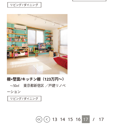
リビング / ダイニング
棚×壁面/キッチン棚（123万円〜）
東京都新宿区 ／戸建リノベ
〜50㎡
ーション
リビング / ダイニング
13
14
15
16
17
/
17