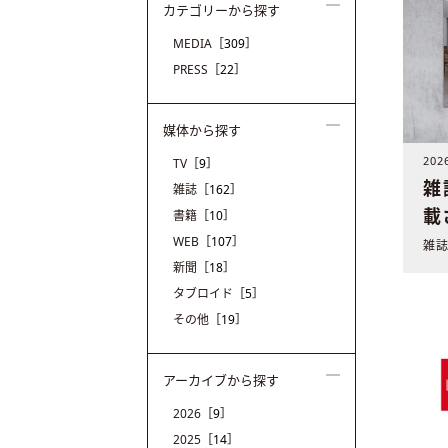
カテゴリーから探す
MEDIA
［309］
PRESS
［22］
媒体から探す
20
TV
［9］
雑
雑誌
［162］
載
書籍
［10］
WEB
［107］
新聞
［18］
タブロイド
［5］
その他
［19］
アーカイブから探す
2026
［9］
2025
［14］