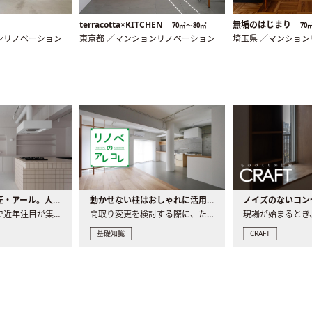
terracotta×KITCHEN
無垢のはじまり
70㎡〜80㎡
70
ンリノベーション
東京都 ／マンションリノベーション
埼玉県 ／マンショ
大注目の建築意匠・アール。人気の理由と空間に取り入れるポイント
動かせない柱はおしゃれに活用！柱を魅せるリノベーション(リノベ)4選
ノイズのないコン
リノベーションで近年注目が集まる建築意匠の一つであるアール..
間取り変更を検討する際に、たびたび皆さんの頭を悩ませる動か..
基礎知識
CRAFT