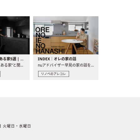
バーカウンターのある家5選 | 日常に馴染む“距離の近い”キッチンとは
INDEX｜オレの家の話
“バーカウンターのある家”と聞くと、少し特別な、大人のための..
nuアドバイザー早見の家の話を、全4話でお届け。リノベーションを..
リノベのアレコレ
休日 火曜日・水曜日