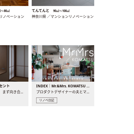
てんてんと
㎡〜80㎡
90㎡〜100㎡
ンリノベーション
神奈川県 ／マンションリノベーション
セント
INDEX｜Mr.&Mrs. KOMATSU renovation diary
現場が始まるとき、まず向き合うものの一つがコンセントです..
プロダクトデザイナーの夫とマーチャンダイザーの妻が、夫婦で..
リノベ日記