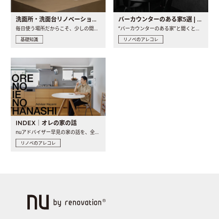
洗面所・洗面台リノベーションの事例と間取りアイデア
バーカウンターのある家5選 | 日常に馴染む“距離の近い”キッチンとは
毎日使う場所だからこそ、少しの間取りの工夫や素材の選び方で..
“バーカウンターのある家”と聞くと、少し特別な、大人のための..
基礎知識
リノベのアレコレ
INDEX｜オレの家の話
nuアドバイザー早見の家の話を、全4話でお届け。リノベーションを..
リノベのアレコレ