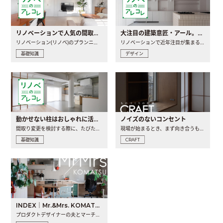
リノベーションで人気の間取りとは？トレンドの間取りと実例を徹底解説
大注目の建築意匠・アール。人気の理由と空間に取り入れるポイント
リノベーション(リノベ)のプランニングで一番最初に決めるのは..
リノベーションで近年注目が集まる建築意匠の一つであるアール..
基礎知識
デザイン
動かせない柱はおしゃれに活用！柱を魅せるリノベーション(リノベ)4選
ノイズのないコンセント
間取り変更を検討する際に、たびたび皆さんの頭を悩ませる動か..
現場が始まるとき、まず向き合うものの一つがコンセントです..
基礎知識
CRAFT
INDEX｜Mr.&Mrs. KOMATSU renovation diary
プロダクトデザイナーの夫とマーチャンダイザーの妻が、夫婦で..