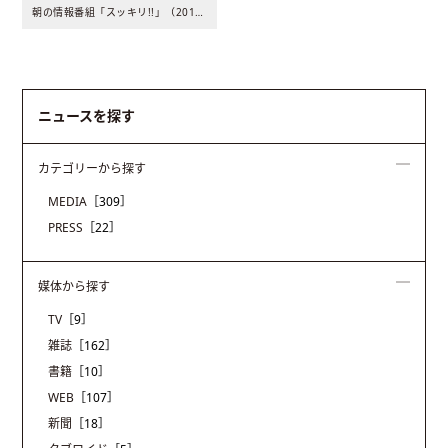
朝の情報番組「スッキリ!!」（2016年3月22日 8:00..
ニュースを探す
カテゴリーから探す
MEDIA
［309］
PRESS
［22］
媒体から探す
TV
［9］
雑誌
［162］
書籍
［10］
WEB
［107］
新聞
［18］