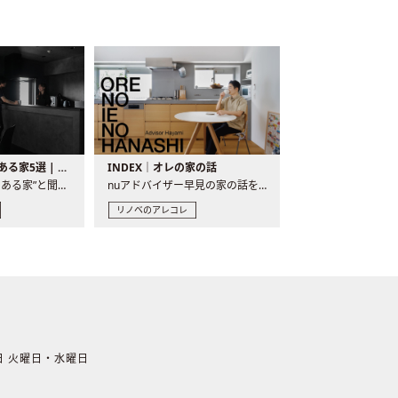
バーカウンターのある家5選 | 日常に馴染む“距離の近い”キッチンとは
INDEX｜オレの家の話
“バーカウンターのある家”と聞くと、少し特別な、大人のための..
nuアドバイザー早見の家の話を、全4話でお届け。リノベーションを..
リノベのアレコレ
休日 火曜日・水曜日