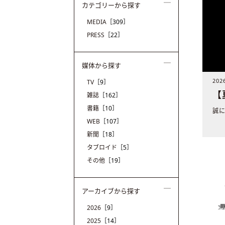
カテゴリーから探す
MEDIA
［309］
PRESS
［22］
媒体から探す
20
TV
［9］
【
雑誌
［162］
書籍
［10］
誠に
WEB
［107］
新聞
［18］
タブロイド
［5］
その他
［19］
アーカイブから探す
2026
［9］
2025
［14］