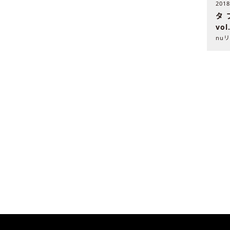
201
タ
vo
た