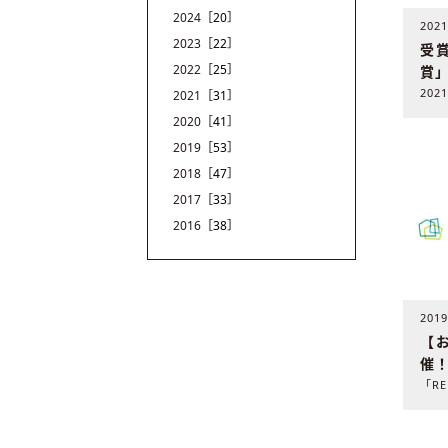
2024
［20］
202
2023
［22］
受賞
2022
［25］
賞
2021
［31］
2020
［41］
2019
［53］
2018
［47］
2017
［33］
2016
［38］
201
【お
催！
EX
ま