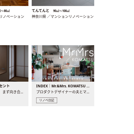
てんてんと
㎡〜80㎡
90㎡〜100㎡
ンリノベーション
神奈川県 ／マンションリノベーション
セント
INDEX｜Mr.&Mrs. KOMATSU renovation diary
現場が始まるとき、まず向き合うものの一つがコンセントです..
プロダクトデザイナーの夫とマーチャンダイザーの妻が、夫婦で..
リノベ日記