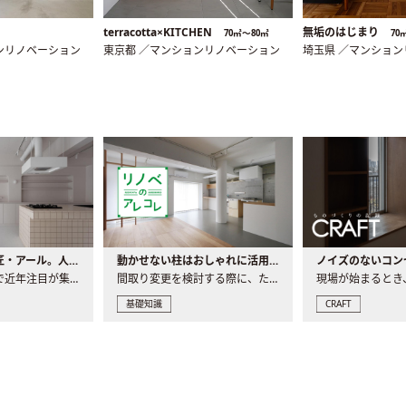
terracotta×KITCHEN
無垢のはじまり
70㎡〜80㎡
70
ンリノベーション
東京都 ／マンションリノベーション
埼玉県 ／マンショ
大注目の建築意匠・アール。人気の理由と空間に取り入れるポイント
動かせない柱はおしゃれに活用！柱を魅せるリノベーション(リノベ)4選
ノイズのないコン
リノベーションで近年注目が集まる建築意匠の一つであるアール..
間取り変更を検討する際に、たびたび皆さんの頭を悩ませる動か..
基礎知識
CRAFT