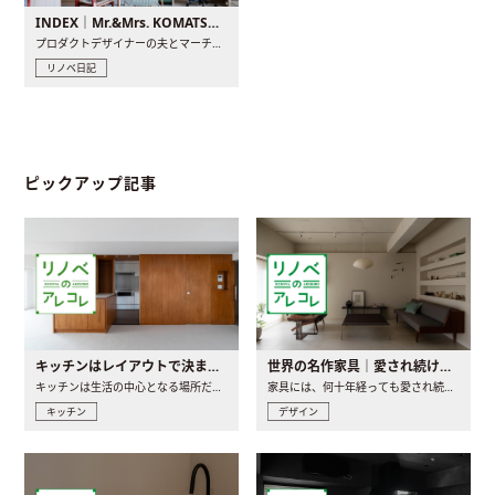
INDEX｜Mr.&Mrs. KOMATSU renovation diary
プロダクトデザイナーの夫とマーチャンダイザーの妻が、夫婦で..
リノベ日記
ピックアップ記事
キッチンはレイアウトで決まる。後悔しないための考え方と選び方
世界の名作家具｜愛され続ける理由と一生モノとの出会い方
キッチンは生活の中心となる場所だからこそ、家の中のどこに置..
家具には、何十年経っても愛され続ける「名作」と呼ばれるもの..
キッチン
デザイン