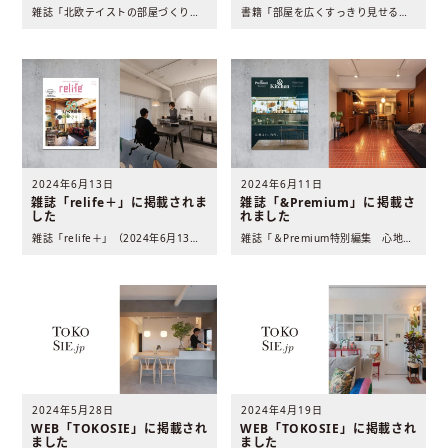
35」に掲載されました
雑誌「北欧テイストの部屋づくり」（2024年7月30日発売 ..
書籍「部屋を広くすっきり見せるインテリアのテクニック35」（..
2024年6月13日
2024年6月11日
雑誌「relife＋」に掲載されま
雑誌「&Premium」に掲載さ
した
れました
雑誌「relife＋」（2024年6月13日発売 扶桑社発行..
雑誌「＆Premium特別編集 心地よい、台所。」（2024..
2024年5月28日
2024年4月19日
WEB「TOKOSIE」に掲載され
WEB「TOKOSIE」に掲載され
ました
ました