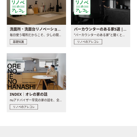
洗面所・洗面台リノベーションの事例と間取りアイデア
バーカウンターのある家5選 | 日常に馴染む“距離の近い”キッチンとは
毎日使う場所だからこそ、少しの間取りの工夫や素材の選び方で..
“バーカウンターのある家”と聞くと、少し特別な、大人のための..
基礎知識
リノベのアレコレ
INDEX｜オレの家の話
nuアドバイザー早見の家の話を、全4話でお届け。リノベーションを..
リノベのアレコレ