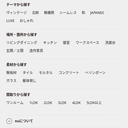
テーマから探す
ヴィンテージ
北欧
無機質
シームレス
和
JAPANDI
LUXE
おしゃれ
場所・箇所から探す
リビングダイニング
キッチン
寝室
ワークスペース
洗面台
玄関／土間
造作家具
素材から探す
無垢材
タイル
モルタル
コンクリート
ヘリンボーン
ガラス
躯体現し
間取りから探す
ワンルーム
1LDK
2LDK
3LDK
4LDK
5LDK以上
nuについて