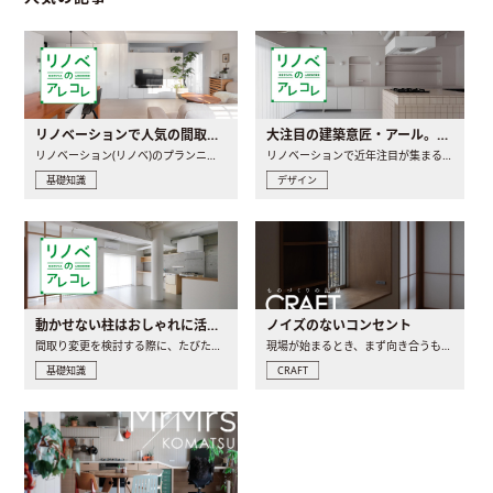
リノベーションで人気の間取りとは？トレンドの間取りと実例を徹底解説
大注目の建築意匠・アール。人気の理由と空間に取り入れるポイント
リノベーション(リノベ)のプランニングで一番最初に決めるのは..
リノベーションで近年注目が集まる建築意匠の一つであるアール..
基礎知識
デザイン
動かせない柱はおしゃれに活用！柱を魅せるリノベーション(リノベ)4選
ノイズのないコンセント
間取り変更を検討する際に、たびたび皆さんの頭を悩ませる動か..
現場が始まるとき、まず向き合うものの一つがコンセントです..
基礎知識
CRAFT