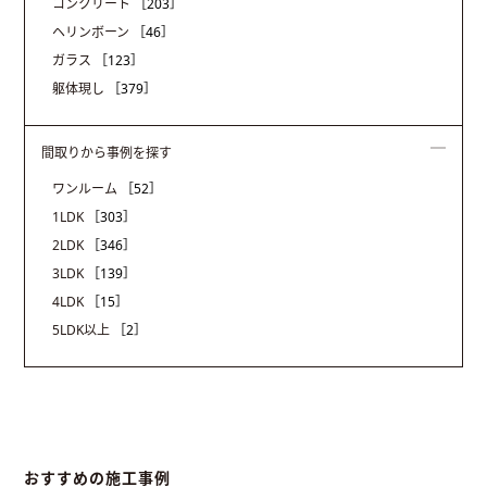
コンクリート
［203］
ヘリンボーン
［46］
ガラス
［123］
躯体現し
［379］
間取りから事例を探す
ワンルーム
［52］
1LDK
［303］
2LDK
［346］
3LDK
［139］
4LDK
［15］
5LDK以上
［2］
おすすめの施工事例