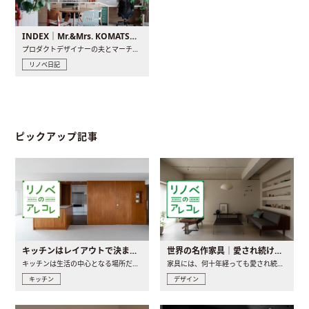
INDEX｜Mr.&Mrs. KOMATSU renovation diary
プロダクトデザイナーの夫とマーチャンダイザーの妻が、夫婦で..
リノベ日記
ピックアップ記事
キッチンはレイアウトで決まる。後悔しないための考え方と選び方
世界の名作家具｜愛され続ける理由と一生モノとの出会い方
キッチンは生活の中心となる場所だからこそ、家の中のどこに置..
家具には、何十年経っても愛され続ける「名作」と呼ばれるもの..
キッチン
デザイン