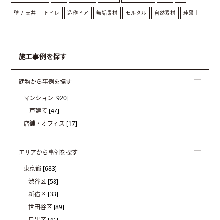
壁 / 天井
トイレ
造作ドア
無垢素材
モルタル
自然素材
珪藻土
施工事例を探す
建物から事例を探す
マンション
[920]
一戸建て
[47]
店舗・オフィス
[17]
エリアから事例を探す
東京都
[683]
渋谷区
[58]
新宿区
[33]
世田谷区
[89]
目黒区
[41]