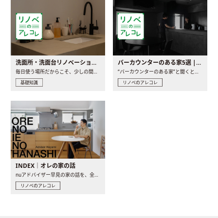
洗面所・洗面台リノベーションの事例と間取りアイデア
バーカウンターのある家5選 | 日常に馴染む“距離の近い”キッチンとは
毎日使う場所だからこそ、少しの間取りの工夫や素材の選び方で..
“バーカウンターのある家”と聞くと、少し特別な、大人のための..
基礎知識
リノベのアレコレ
INDEX｜オレの家の話
nuアドバイザー早見の家の話を、全4話でお届け。リノベーションを..
リノベのアレコレ