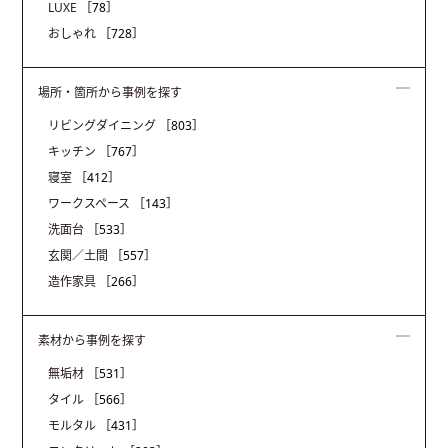
LUXE
［78］
おしゃれ
［728］
場所・箇所から事例を探す
リビングダイニング
［803］
キッチン
［767］
寝室
［412］
ワークスペース
［143］
洗面台
［533］
玄関／土間
［557］
造作家具
［266］
素材から事例を探す
無垢材
［531］
タイル
［566］
モルタル
［431］