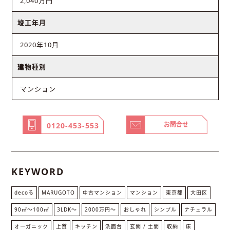
2,040万円
竣工年月
2020年10月
建物種別
マンション
お問合せ
0120-453-553
KEYWORD
decoる
MARUGOTO
中古マンション
マンション
東京都
大田区
90㎡〜100㎡
3LDK〜
2000万円〜
おしゃれ
シンプル
ナチュラル
オーガニック
上質
キッチン
洗面台
玄関 / 土間
収納
床