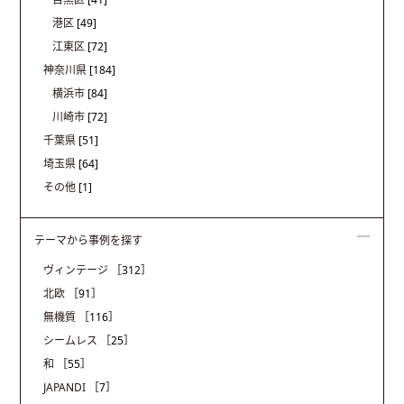
港区
[49]
江東区
[72]
神奈川県
[184]
横浜市
[84]
川崎市
[72]
千葉県
[51]
埼玉県
[64]
その他
[1]
テーマから事例を探す
ヴィンテージ
［312］
北欧
［91］
無機質
［116］
シームレス
［25］
和
［55］
JAPANDI
［7］