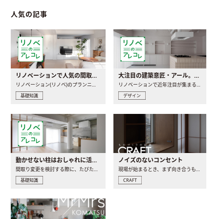
人気の記事
リノベーションで人気の間取りとは？トレンドの間取りと実例を徹底解説
大注目の建築意匠・アール。人気の理由と空間に取り入れるポイント
リノベーション(リノベ)のプランニングで一番最初に決めるのは..
リノベーションで近年注目が集まる建築意匠の一つであるアール..
基礎知識
デザイン
動かせない柱はおしゃれに活用！柱を魅せるリノベーション(リノベ)4選
ノイズのないコンセント
間取り変更を検討する際に、たびたび皆さんの頭を悩ませる動か..
現場が始まるとき、まず向き合うものの一つがコンセントです..
基礎知識
CRAFT