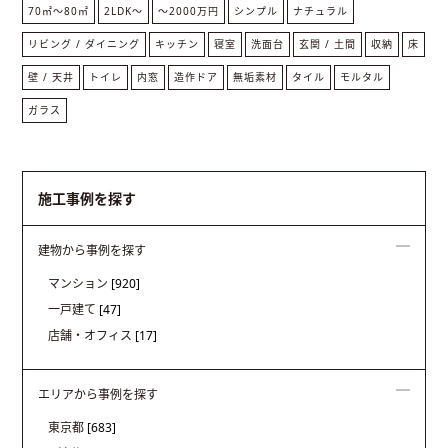
70㎡〜80㎡
2LDK〜
〜2000万円
シンプル
ナチュラル
リビング / ダイニング
キッチン
寝室
洗面台
玄関 / 土間
収納
床
壁 / 天井
トイレ
内窓
造作ドア
無垢素材
タイル
モルタル
ガラス
施工事例を探す
建物から事例を探す
マンション
[920]
一戸建て
[47]
店舗・オフィス
[17]
エリアから事例を探す
東京都
[683]