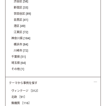
渋谷区
[58]
新宿区
[33]
世田谷区
[89]
目黒区
[41]
港区
[49]
江東区
[72]
神奈川県
[184]
横浜市
[84]
川崎市
[72]
千葉県
[51]
埼玉県
[64]
その他
[1]
テーマから事例を探す
ヴィンテージ
［312］
北欧
［91］
無機質
［116］