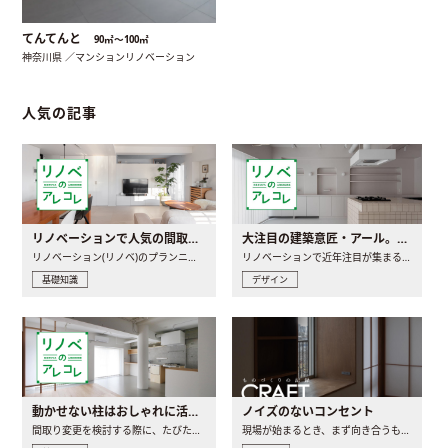
てんてんと
90㎡〜100㎡
神奈川県 ／マンションリノベーション
人気の記事
リノベーションで人気の間取りとは？トレンドの間取りと実例を徹底解説
大注目の建築意匠・アール。人気の理由と空間に取り入れるポイント
リノベーション(リノベ)のプランニングで一番最初に決めるのは..
リノベーションで近年注目が集まる建築意匠の一つであるアール..
基礎知識
デザイン
動かせない柱はおしゃれに活用！柱を魅せるリノベーション(リノベ)4選
ノイズのないコンセント
間取り変更を検討する際に、たびたび皆さんの頭を悩ませる動か..
現場が始まるとき、まず向き合うものの一つがコンセントです..