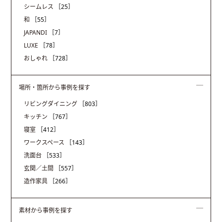
シームレス
［25］
和
［55］
JAPANDI
［7］
LUXE
［78］
おしゃれ
［728］
場所・箇所から事例を探す
リビングダイニング
［803］
キッチン
［767］
寝室
［412］
ワークスペース
［143］
洗面台
［533］
玄関／土間
［557］
造作家具
［266］
素材から事例を探す