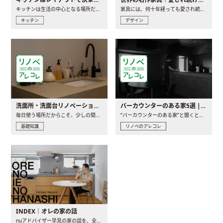
キッチンは生活の中心となる場所だからこそ、家の中のどこに置..
家具には、何十年経っても愛され続ける「名作」と呼ばれるもの..
キッチン
デザイン
洗面所・洗面台リノベーションの事例と間取りアイデア
バーカウンターのある家5選 | 日常に馴染む“距離の近い”キッチンとは
毎日使う場所だからこそ、少しの間取りの工夫や素材の選び方で..
“バーカウンターのある家”と聞くと、少し特別な、大人のための..
基礎知識
リノベのアレコレ
INDEX｜オレの家の話
nuアドバイザー早見の家の話を、全4話でお届け。リノベーションを..