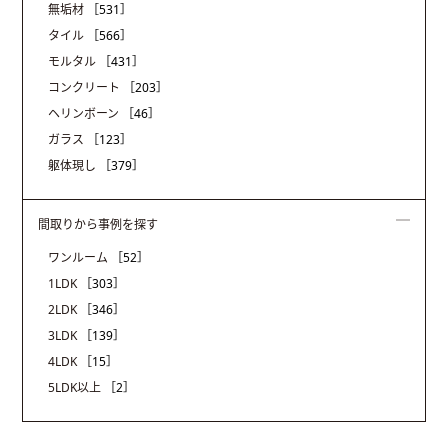
無垢材
［531］
タイル
［566］
モルタル
［431］
コンクリート
［203］
ヘリンボーン
［46］
ガラス
［123］
躯体現し
［379］
間取りから事例を探す
ワンルーム
［52］
1LDK
［303］
2LDK
［346］
3LDK
［139］
4LDK
［15］
5LDK以上
［2］