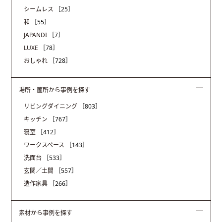
シームレス
［25］
和
［55］
JAPANDI
［7］
LUXE
［78］
おしゃれ
［728］
場所・箇所から事例を探す
リビングダイニング
［803］
キッチン
［767］
寝室
［412］
ワークスペース
［143］
洗面台
［533］
玄関／土間
［557］
造作家具
［266］
素材から事例を探す