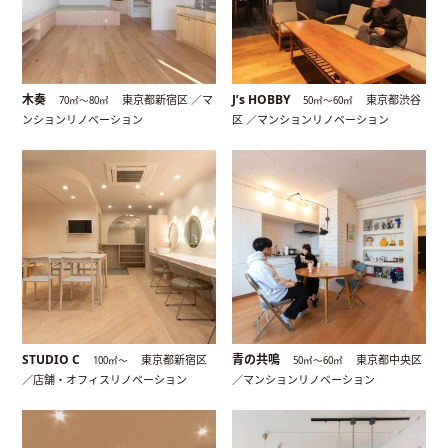
木奏
J’s HOBBY
東京都新宿区 ／マ
東京都渋谷
70㎡〜80㎡
50㎡〜60㎡
ンションリノベーション
区 ／マンションリノベーション
STUDIO C
青の共鳴
東京都新宿区
東京都中央区
100㎡〜
50㎡〜60㎡
／店舗・オフィスリノベーション
／マンションリノベーション