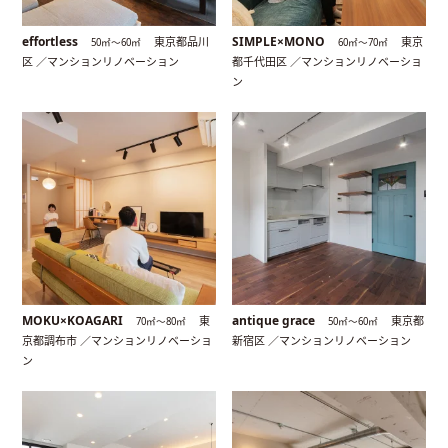
effortless
SIMPLE×MONO
東京都品川
東京
50㎡〜60㎡
60㎡〜70㎡
区 ／マンションリノベーション
都千代田区 ／マンションリノベーショ
ン
MOKU×KOAGARI
antique grace
東
東京都
70㎡〜80㎡
50㎡〜60㎡
京都調布市 ／マンションリノベーショ
新宿区 ／マンションリノベーション
ン