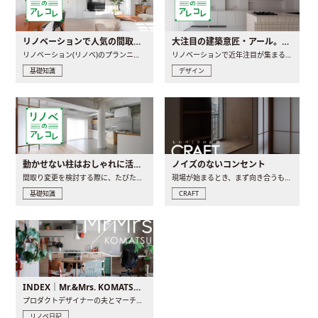
リノベーションで人気の間取りとは？トレンドの間取りと実例を徹底解説
大注目の建築意匠・アール。人気の理由と空間に取り入れるポイント
リノベーション(リノベ)のプランニングで一番最初に決めるのは..
リノベーションで近年注目が集まる建築意匠の一つであるアール..
基礎知識
デザイン
動かせない柱はおしゃれに活用！柱を魅せるリノベーション(リノベ)4選
ノイズのないコンセント
間取り変更を検討する際に、たびたび皆さんの頭を悩ませる動か..
現場が始まるとき、まず向き合うものの一つがコンセントです..
基礎知識
CRAFT
INDEX｜Mr.&Mrs. KOMATSU renovation diary
プロダクトデザイナーの夫とマーチャンダイザーの妻が、夫婦で..
リノベ日記