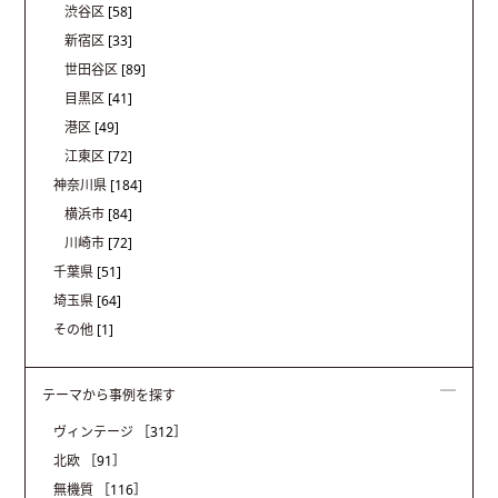
渋谷区
[58]
新宿区
[33]
世田谷区
[89]
目黒区
[41]
港区
[49]
江東区
[72]
神奈川県
[184]
横浜市
[84]
川崎市
[72]
千葉県
[51]
埼玉県
[64]
その他
[1]
テーマから事例を探す
ヴィンテージ
［312］
北欧
［91］
無機質
［116］