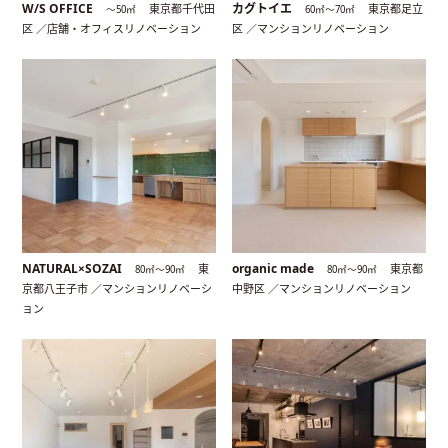
W/S OFFICE
カグトイエ
東京都千代田
東京都足立
〜50㎡
60㎡〜70㎡
区 ／店舗・オフィスリノベーション
区 ／マンションリノベーション
NATURAL×SOZAI
organic made
東
東京都
80㎡〜90㎡
80㎡〜90㎡
京都八王子市 ／マンションリノベーシ
中野区 ／マンションリノベーション
ョン