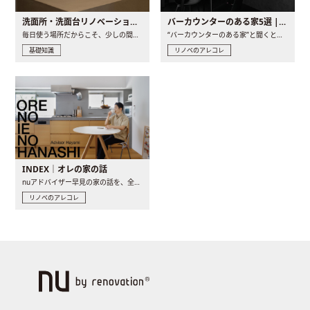
洗面所・洗面台リノベーションの事例と間取りアイデア
バーカウンターのある家5選 | 日常に馴染む“距離の近い”キッチンとは
毎日使う場所だからこそ、少しの間取りの工夫や素材の選び方で..
“バーカウンターのある家”と聞くと、少し特別な、大人のための..
基礎知識
リノベのアレコレ
INDEX｜オレの家の話
nuアドバイザー早見の家の話を、全4話でお届け。リノベーションを..
リノベのアレコレ