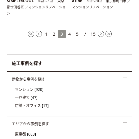
SIMPLE×COOL
a line
東京
東京都町田市 ／
60㎡〜70㎡
70㎡〜80㎡
都世田谷区 ／マンションリノベーショ
マンションリノベーション
ン
1
2
3
4
5
/
15
施工事例を探す
建物から事例を探す
マンション
[920]
一戸建て
[47]
店舗・オフィス
[17]
エリアから事例を探す
東京都
[683]