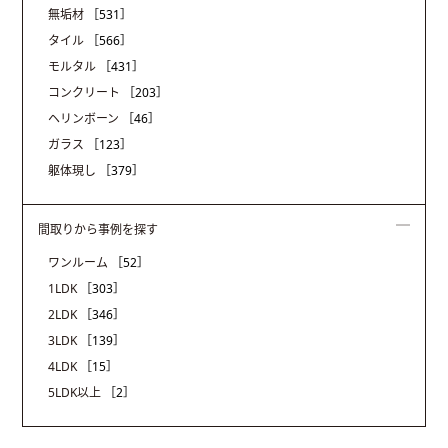
無垢材
［531］
タイル
［566］
モルタル
［431］
コンクリート
［203］
ヘリンボーン
［46］
ガラス
［123］
躯体現し
［379］
間取りから事例を探す
ワンルーム
［52］
1LDK
［303］
2LDK
［346］
3LDK
［139］
4LDK
［15］
5LDK以上
［2］