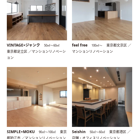
VINTAGE×ジャンク
feel free
東京都文京区 ／
50㎡〜60㎡
100㎡〜
東京都足立区 ／マンションリノベーシ
マンションリノベーション
ョン
SIMPLE×MOKU
Seishin
東京
東京都港区 ／
90㎡〜100㎡
50㎡〜60㎡
都狛江市 ／マンションリノベーション
店舗・オフィスリノベーション