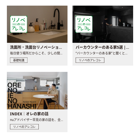
洗面所・洗面台リノベーションの事例と間取りアイデア
バーカウンターのある家5選 | 日常に馴染む“距離の近い”キッチンとは
毎日使う場所だからこそ、少しの間取りの工夫や素材の選び方で..
“バーカウンターのある家”と聞くと、少し特別な、大人のための..
基礎知識
リノベのアレコレ
INDEX｜オレの家の話
nuアドバイザー早見の家の話を、全4話でお届け。リノベーションを..
リノベのアレコレ