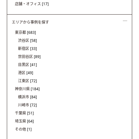
店舗・オフィス
[17]
エリアから事例を探す
東京都
[683]
渋谷区
[58]
新宿区
[33]
世田谷区
[89]
目黒区
[41]
港区
[49]
江東区
[72]
神奈川県
[184]
横浜市
[84]
川崎市
[72]
千葉県
[51]
埼玉県
[64]
その他
[1]