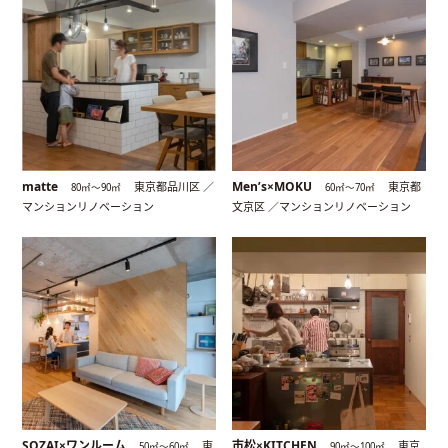
matte
Men’s×MOKU
東京都品川区 ／
東京都
80㎡〜90㎡
60㎡〜70㎡
マンションリノベーション
文京区 ／マンションリノベーション
SOZAI×ワンルーム
市松×KITCHEN
東
東京
50㎡〜60㎡
90㎡〜100㎡