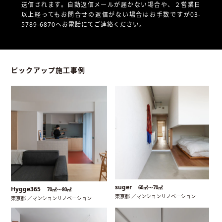
送信されます。自動返信メールが届かない場合や、
２営業日
以上経ってもお問合せの返信がない場合はお手数ですが03-
5789-6870へお電話にてご連絡ください。
ピックアップ施工事例
suger
60㎡〜70㎡
Hygge365
70㎡〜80㎡
東京都 ／マンションリノベーション
東京都 ／マンションリノベーション