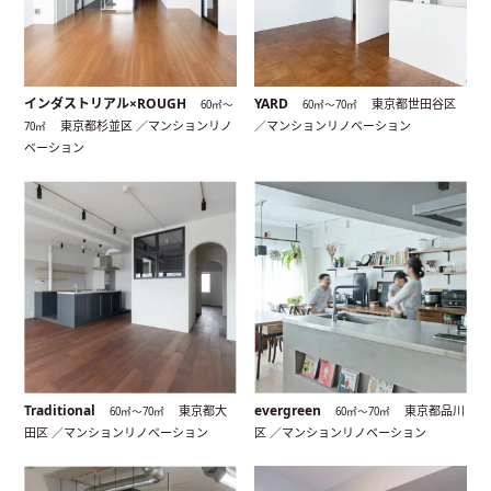
インダストリアル×ROUGH
YARD
東京都世田谷区
60㎡〜
60㎡〜70㎡
東京都杉並区 ／マンションリノ
／マンションリノベーション
70㎡
ベーション
Traditional
evergreen
東京都大
東京都品川
60㎡〜70㎡
60㎡〜70㎡
田区 ／マンションリノベーション
区 ／マンションリノベーション