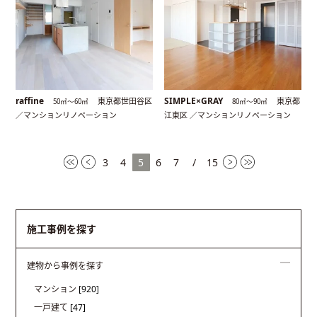
raffine
SIMPLE×GRAY
東京都世田谷区
東京都
50㎡〜60㎡
80㎡〜90㎡
／マンションリノベーション
江東区 ／マンションリノベーション
3
4
5
6
7
/
15
施工事例を探す
建物から事例を探す
マンション
[920]
一戸建て
[47]