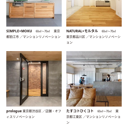
SIMPLE×MOKU
NATURAL×モルタル
東京
60㎡〜70㎡
60㎡〜70㎡
都狛江市 ／マンションリノベーション
東京都品川区 ／マンションリノベーシ
ョン
prologue
たすコトひくコト
東京都渋谷区 ／店舗・オフ
東
60㎡〜70㎡
ィスリノベーション
京都江東区 ／マンションリノベーショ
ン