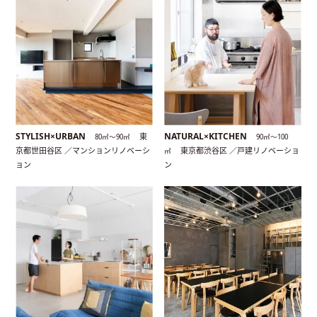
STYLISH×URBAN
NATURAL×KITCHEN
東
80㎡〜90㎡
90㎡〜100
京都世田谷区 ／マンションリノベーシ
東京都渋谷区 ／戸建リノベーショ
㎡
ョン
ン