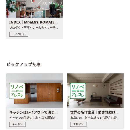
INDEX｜Mr.&Mrs. KOMATSU renovation diary
プロダクトデザイナーの夫とマーチャンダイザーの妻が、夫婦で..
リノベ日記
ピックアップ記事
キッチンはレイアウトで決まる。後悔しないための考え方と選び方
世界の名作家具｜愛され続ける理由と一生モノとの出会い方
キッチンは生活の中心となる場所だからこそ、家の中のどこに置..
家具には、何十年経っても愛され続ける「名作」と呼ばれるもの..
キッチン
デザイン