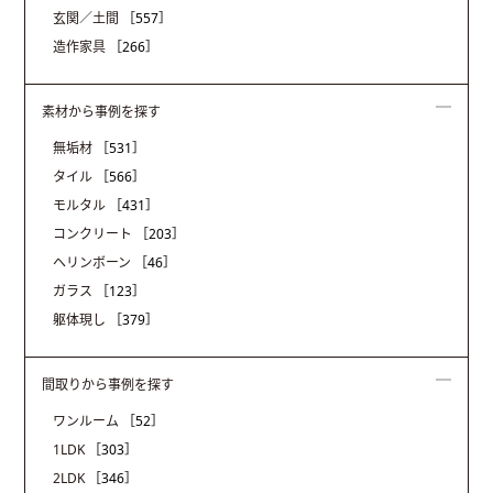
玄関／土間
［557］
造作家具
［266］
素材から事例を探す
無垢材
［531］
タイル
［566］
モルタル
［431］
コンクリート
［203］
ヘリンボーン
［46］
ガラス
［123］
躯体現し
［379］
間取りから事例を探す
ワンルーム
［52］
1LDK
［303］
2LDK
［346］