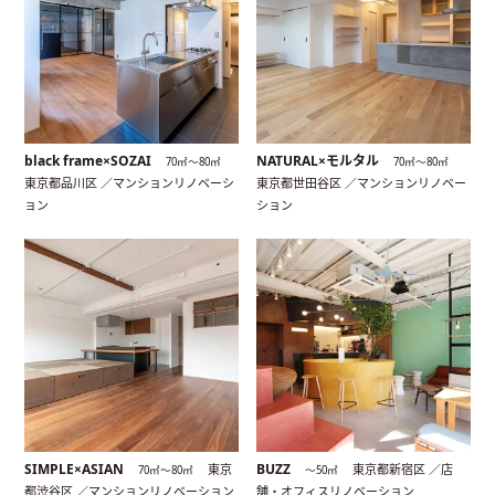
black frame×SOZAI
NATURAL×モルタル
70㎡〜80㎡
70㎡〜80㎡
東京都品川区 ／マンションリノベーシ
東京都世田谷区 ／マンションリノベー
ョン
ション
SIMPLE×ASIAN
BUZZ
東京
東京都新宿区 ／店
70㎡〜80㎡
〜50㎡
都渋谷区 ／マンションリノベーション
舗・オフィスリノベーション