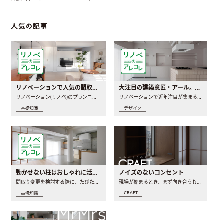
人気の記事
リノベーションで人気の間取りとは？トレンドの間取りと実例を徹底解説
大注目の建築意匠・アール。人気の理由と空間に取り入れるポイント
リノベーション(リノベ)のプランニングで一番最初に決めるのは..
リノベーションで近年注目が集まる建築意匠の一つであるアール..
基礎知識
デザイン
動かせない柱はおしゃれに活用！柱を魅せるリノベーション(リノベ)4選
ノイズのないコンセント
間取り変更を検討する際に、たびたび皆さんの頭を悩ませる動か..
現場が始まるとき、まず向き合うものの一つがコンセントです..
基礎知識
CRAFT