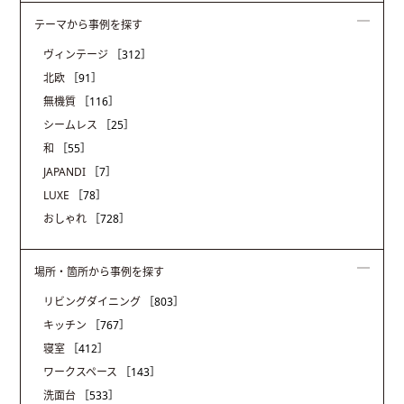
テーマから事例を探す
ヴィンテージ
［312］
北欧
［91］
無機質
［116］
シームレス
［25］
和
［55］
JAPANDI
［7］
LUXE
［78］
おしゃれ
［728］
場所・箇所から事例を探す
リビングダイニング
［803］
キッチン
［767］
寝室
［412］
ワークスペース
［143］
洗面台
［533］