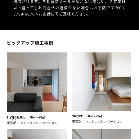
送信されます。自動返信メールが届かない場合や、
２営業日
以上経ってもお問合せの返信がない場合はお手数ですが03-
5789-6870へお電話にてご連絡ください。
ピックアップ施工事例
suger
60㎡〜70㎡
Hygge365
70㎡〜80㎡
東京都 ／マンションリノベーション
東京都 ／マンションリノベーション