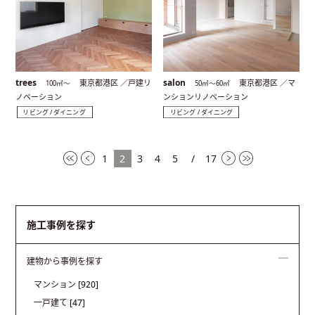
trees
salon
東京都港区 ／戸建リ
東京都港区 ／マ
100㎡〜
50㎡〜60㎡
ノベーション
ンションリノベーション
リビング / ダイニング
リビング / ダイニング
1
2
3
4
5
/
17
施工事例を探す
建物から事例を探す
マンション
[920]
一戸建て
[47]