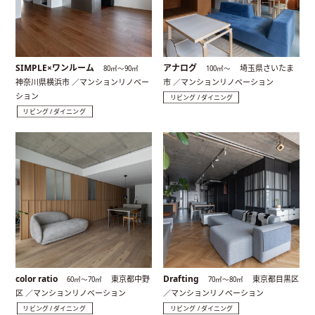
SIMPLE×ワンルーム
アナログ
埼玉県さいたま
80㎡〜90㎡
100㎡〜
神奈川県横浜市 ／マンションリノベー
市 ／マンションリノベーション
ション
リビング / ダイニング
リビング / ダイニング
color ratio
Drafting
東京都中野
東京都目黒区
60㎡〜70㎡
70㎡〜80㎡
区 ／マンションリノベーション
／マンションリノベーション
リビング / ダイニング
リビング / ダイニング