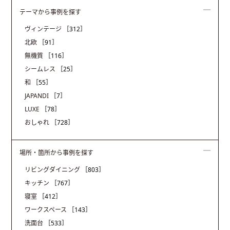
テーマから事例を探す
ヴィンテージ
［312］
北欧
［91］
無機質
［116］
シームレス
［25］
和
［55］
JAPANDI
［7］
LUXE
［78］
おしゃれ
［728］
場所・箇所から事例を探す
リビングダイニング
［803］
キッチン
［767］
寝室
［412］
ワークスペース
［143］
洗面台
［533］