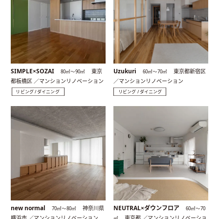
SIMPLE×SOZAI
Uzukuri
東京
東京都新宿区
80㎡〜90㎡
60㎡〜70㎡
都板橋区 ／マンションリノベーション
／マンションリノベーション
リビング / ダイニング
リビング / ダイニング
new normal
NEUTRAL×ダウンフロア
神奈川県
70㎡〜80㎡
60㎡〜70
横浜市 ／マンションリノベーション
東京都 ／マンションリノベーショ
㎡