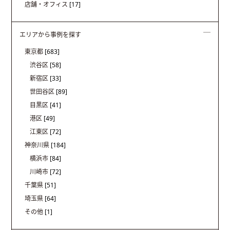
店舗・オフィス
[17]
エリアから事例を探す
東京都
[683]
渋谷区
[58]
新宿区
[33]
世田谷区
[89]
目黒区
[41]
港区
[49]
江東区
[72]
神奈川県
[184]
横浜市
[84]
川崎市
[72]
千葉県
[51]
埼玉県
[64]
その他
[1]