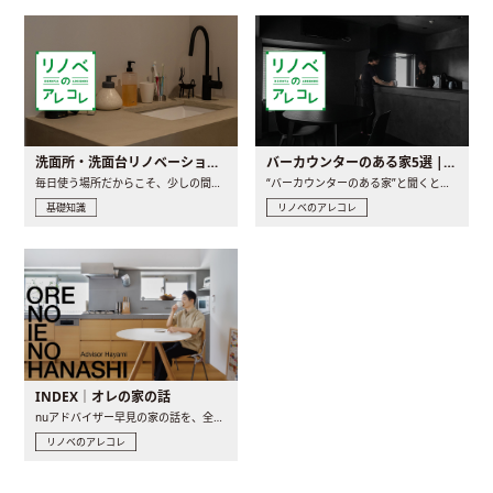
洗面所・洗面台リノベーションの事例と間取りアイデア
バーカウンターのある家5選 | 日常に馴染む“距離の近い”キッチンとは
毎日使う場所だからこそ、少しの間取りの工夫や素材の選び方で..
“バーカウンターのある家”と聞くと、少し特別な、大人のための..
基礎知識
リノベのアレコレ
INDEX｜オレの家の話
nuアドバイザー早見の家の話を、全4話でお届け。リノベーションを..
リノベのアレコレ