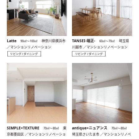
Latte
TANSEI-端正-
神奈川県横浜市
埼玉県
90㎡〜100㎡
60㎡〜70㎡
／マンションリノベーション
川越市 ／マンションリノベーション
リビング / ダイニング
リビング / ダイニング
SIMPLE×TEXTURE
antique×ニュアンス
東
70㎡〜80㎡
70㎡〜80㎡
京都墨田区 ／マンションリノベーショ
埼玉県さいたま市 ／マンションリノベ