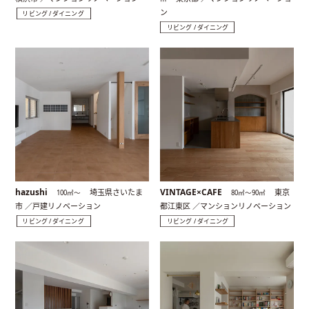
ン
リビング / ダイニング
リビング / ダイニング
hazushi
VINTAGE×CAFE
埼玉県さいたま
東京
100㎡〜
80㎡〜90㎡
市 ／戸建リノベーション
都江東区 ／マンションリノベーション
リビング / ダイニング
リビング / ダイニング