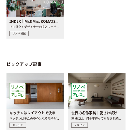
INDEX｜Mr.&Mrs. KOMATSU renovation diary
プロダクトデザイナーの夫とマーチャンダイザーの妻が、夫婦で..
リノベ日記
ピックアップ記事
キッチンはレイアウトで決まる。後悔しないための考え方と選び方
世界の名作家具｜愛され続ける理由と一生モノとの出会い方
キッチンは生活の中心となる場所だからこそ、家の中のどこに置..
家具には、何十年経っても愛され続ける「名作」と呼ばれるもの..
キッチン
デザイン