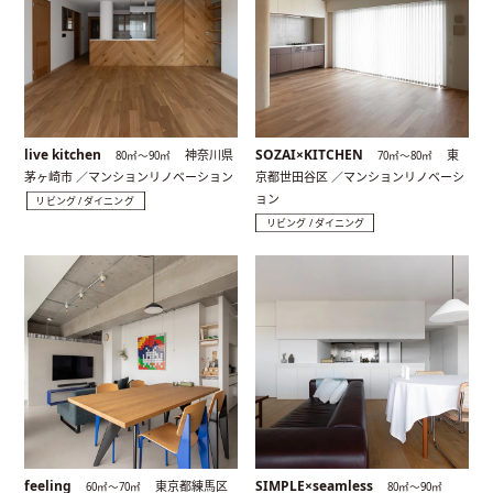
live kitchen
SOZAI×KITCHEN
神奈川県
東
80㎡〜90㎡
70㎡〜80㎡
茅ヶ崎市 ／マンションリノベーション
京都世田谷区 ／マンションリノベーシ
ョン
リビング / ダイニング
リビング / ダイニング
feeling
SIMPLE×seamless
東京都練馬区
60㎡〜70㎡
80㎡〜90㎡