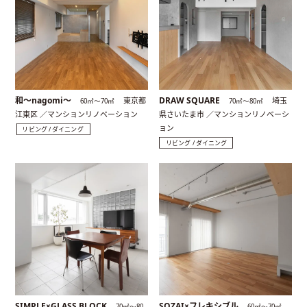
和〜nagomi〜
DRAW SQUARE
東京都
埼玉
60㎡〜70㎡
70㎡〜80㎡
江東区 ／マンションリノベーション
県さいたま市 ／マンションリノベーシ
ョン
リビング / ダイニング
リビング / ダイニング
SIMPLE×GLASS BLOCK
SOZAI×フレキシブル
70㎡〜80
60㎡〜70㎡