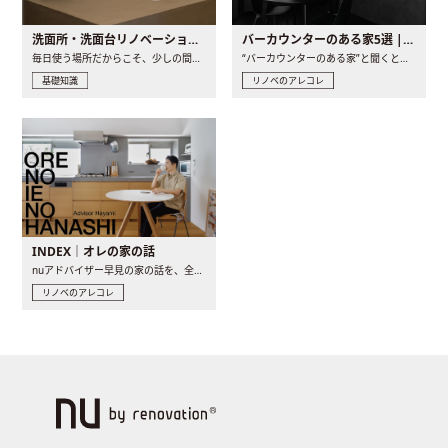
洗面所・洗面台リノベーションの事例と間取りアイデア
バーカウンターのある家5選 | 日常に馴染む“距離の近い”キッチンとは
毎日使う場所だからこそ、少しの間取りの工夫や素材の選び方で..
“バーカウンターのある家”と聞くと、少し特別な、大人のための..
基礎知識
リノベのアレコレ
INDEX｜オレの家の話
nuアドバイザー早見の家の話を、全4話でお届け。リノベーションを..
リノベのアレコレ