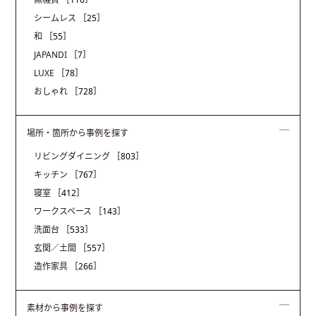
シームレス
［25］
和
［55］
JAPANDI
［7］
LUXE
［78］
おしゃれ
［728］
場所・箇所から事例を探す
リビングダイニング
［803］
キッチン
［767］
寝室
［412］
ワークスペース
［143］
洗面台
［533］
玄関／土間
［557］
造作家具
［266］
素材から事例を探す