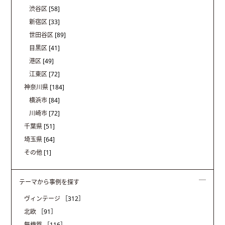
渋谷区
[58]
新宿区
[33]
世田谷区
[89]
目黒区
[41]
港区
[49]
江東区
[72]
神奈川県
[184]
横浜市
[84]
川崎市
[72]
千葉県
[51]
埼玉県
[64]
その他
[1]
テーマから事例を探す
ヴィンテージ
［312］
北欧
［91］
無機質
［116］