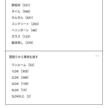
無垢材
［531］
タイル
［566］
モルタル
［431］
コンクリート
［203］
ヘリンボーン
［46］
ガラス
［123］
躯体現し
［379］
間取りから事例を探す
ワンルーム
［52］
1LDK
［303］
2LDK
［346］
3LDK
［139］
4LDK
［15］
5LDK以上
［2］