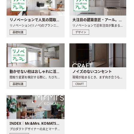
リノベーションで人気の間取りとは？トレンドの間取りと実例を徹底解説
大注目の建築意匠・アール。人気の理由と空間に取り入れるポイント
リノベーション(リノベ)のプランニングで一番最初に決めるのは..
リノベーションで近年注目が集まる建築意匠の一つであるアール..
基礎知識
デザイン
動かせない柱はおしゃれに活用！柱を魅せるリノベーション(リノベ)4選
ノイズのないコンセント
間取り変更を検討する際に、たびたび皆さんの頭を悩ませる動か..
現場が始まるとき、まず向き合うものの一つがコンセントです..
基礎知識
CRAFT
INDEX｜Mr.&Mrs. KOMATSU renovation diary
プロダクトデザイナーの夫とマーチャンダイザーの妻が、夫婦で..